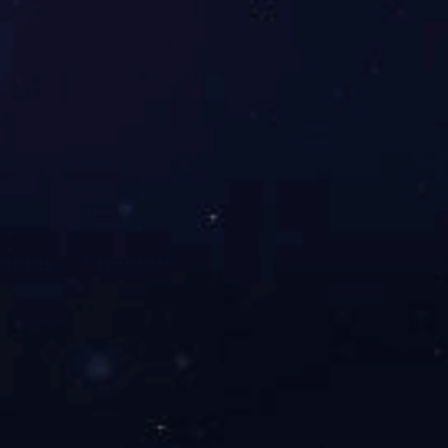
查看更多 >