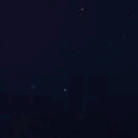
▲
客服联合党支部