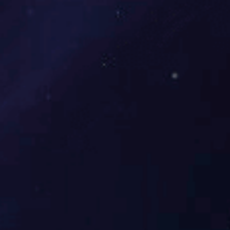
▲
贺兰供水开云下注（中国）官网党支部
▲
灵武供水开云下注（中国）官网