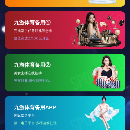
▲
管网运营中心党支部