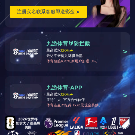
2020-12
正式签署！全球最大自贸协定达成
17
2020-11
为区域和全球经济增长注入强劲动力
17
——解读区域全面经济伙伴关系协定签
2020-11
署
建设重点项目，改善民生福祉
06
2020-08
上一页
1
2
3
4
5
6
7
8
9
下一页